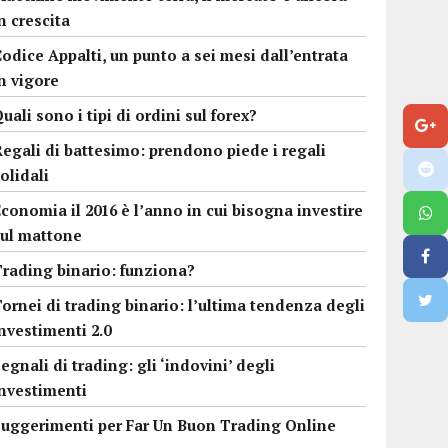
n crescita
odice Appalti, un punto a sei mesi dall’entrata
n vigore
uali sono i tipi di ordini sul forex?
egali di battesimo: prendono piede i regali
olidali
conomia il 2016 è l’anno in cui bisogna investire
sul mattone
Trading binario: funziona?
ornei di trading binario: l’ultima tendenza degli
nvestimenti 2.0
egnali di trading: gli ‘indovini’ degli
investimenti
Suggerimenti per Far Un Buon Trading Online