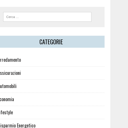
CATEGORIE
rredamento
ssicurazioni
utomobili
conomia
ifestyle
isparmio Energetico