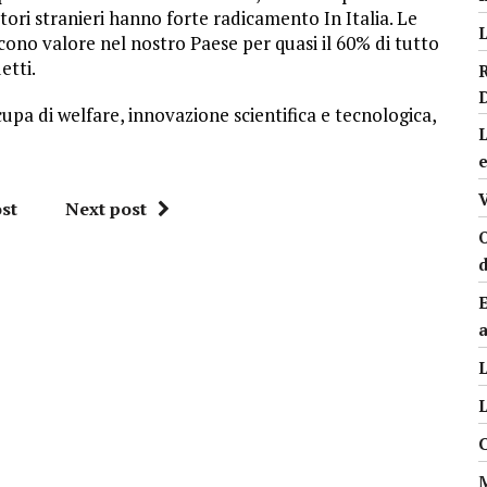
tori stranieri hanno forte radicamento In Italia. Le
L
ono valore nel nostro Paese per quasi il 60% di tutto
etti.
upa di welfare, innovazione scientifica e tecnologica,
L
st
Next post
O
a
L
L
C