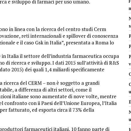
F
rca e sviluppo di farmaci per uso umano.
s
sono in linea con la ricerca del centro studi Cerm
ovazione, reti internazionali e spillover di conoscenza
P
ionale e il caso Gsk in Italia”, presentata a Roma lo
n Italia il settore dell’industria farmaceutica occupa
P
o di ricerca e sviluppo. I dati 2015 sull’attività di R&S
(dato 2015) dei quali 1,4 miliardi specificamente
C
 la ricerca del CERM – non è soggetto a grandi
C
bile, a differenza di altri settori, come il
tazioni italiane sono aumentate di nove volte, mentre
I
el confronto con ii Paesi dell’Unione Europea, l’Italia
er fatturato, ed esporta circa il 73% della
N
produttori farmaceutici italiani, 10 fanno parte di
I