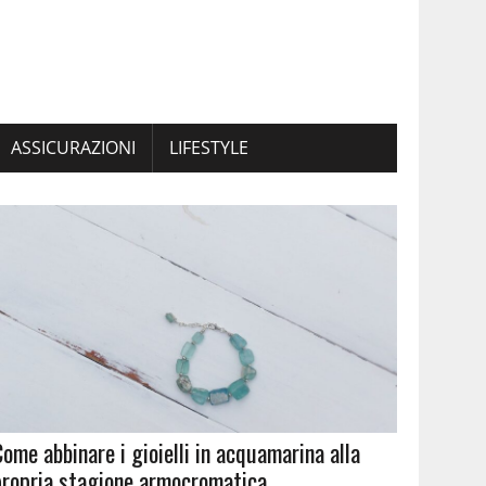
ASSICURAZIONI
LIFESTYLE
Come abbinare i gioielli in acquamarina alla
propria stagione armocromatica