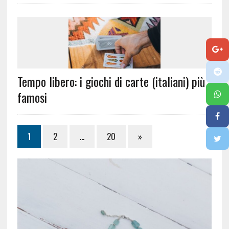
Tempo libero: i giochi di carte (italiani) più
famosi
1
2
…
20
»