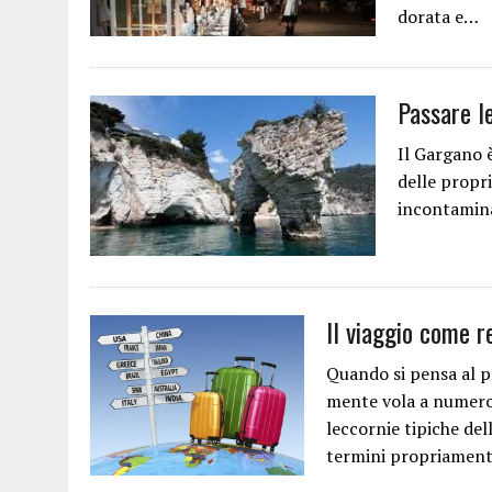
dorata e…
Passare l
Il Gargano 
delle propri
incontamina
Il viaggio come r
Quando si pensa al pe
mente vola a numerosi
leccornie tipiche de
termini propriamen