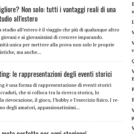
I
gliore? Non solo: tutti i vantaggi reali di una
s
udio all’estero
L
studio all’estero è il viaggio che più di qualunque altro
giovani e ai giovanissimi di crescere imparando.
V
ità unica per mettere alla prova non solo le proprie
guistiche, ma anche…
ting: le rappresentazioni degli eventi storici
ng è una forma di rappresentazione di eventi storici
caduti, che si colloca tra la ricerca storica, lo
a rievocazione, il gioco, l’hobby e l’esercizio fisico. I re-
no degli amatori, appassionatissimi…
V
p
V
a meta perfetta per ogni stagione!