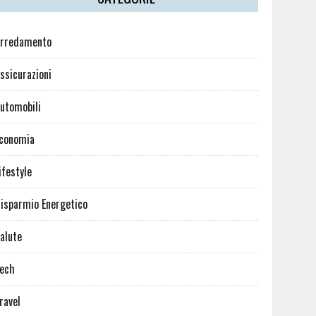
rredamento
ssicurazioni
utomobili
conomia
ifestyle
isparmio Energetico
alute
ech
ravel