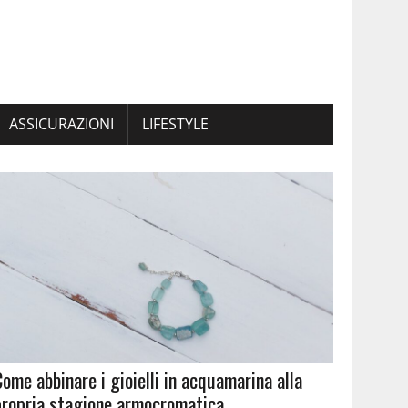
ASSICURAZIONI
LIFESTYLE
Come abbinare i gioielli in acquamarina alla
propria stagione armocromatica