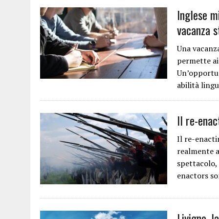
Inglese mi
vacanza st
Una vacanza 
permette ai 
Un’opportun
abilità lin
Il re-enac
Il re-enacti
realmente ac
spettacolo, l
enactors so
Livigno, l