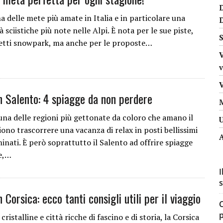
D
a delle mete più amate in Italia e in particolare una
tà sciistiche più note nelle Alpi. È nota per le sue piste,
S
detti snowpark, ma anche per le proposte…
v
n Salento: 4 spiagge da non perdere
 una delle regioni più gettonate da coloro che amano il
ono trascorrere una vacanza di relax in posti bellissimi
A
nati. È però soprattutto il Salento ad offrire spiagge
e,…
I
s
 Corsica: ecco tanti consigli utili per il viaggio
C
cristalline e città ricche di fascino e di storia, la Corsica