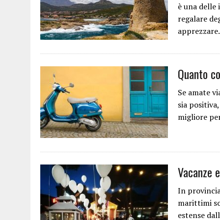
è una delle 
regalare deg
apprezzar
Quanto co
Se amate via
sia positiva
migliore pe
Vacanze es
In provinci
marittimi s
estense dal