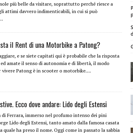
isole più belle da visitare, soprattutto perché riesce a
P
li attimi davvero indimenticabili, in cui si può
p
e…
S
d
sta il Rent di una Motorbike a Patong?
G
ggiare, e se siete capitati qui è probabile che la risposta
, ed amate il senso di autonomia e di libertà, il modo
r vivere Patong è in scooter o motorbike….
tive. Ecco dove andare: Lido degli Estensi
a di Ferrara, immerso nel profumo intenso dei pini
orge Lido degli Estensi, tanto amato dalla famosa casata
la quale ha preso il nome. Oggi come in passato la sabbia