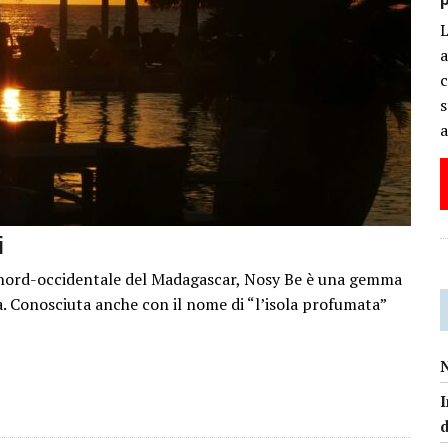
a
c
s
a
i
 nord-occidentale del Madagascar, Nosy Be è una gemma
a. Conosciuta anche con il nome di “l’isola profumata”
N
I
d