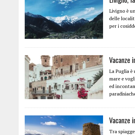
Livigno è un
delle locali
per i cosid
Vacanze i
La Puglia è
mare e vogli
ed incontami
paradisiach
Vacanze in
Tra spiagge 