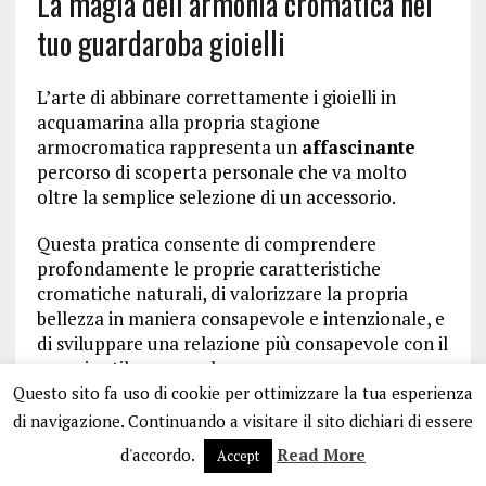
La magia dell’armonia cromatica nel
tuo guardaroba gioielli
L’arte di abbinare correttamente i gioielli in
acquamarina alla propria stagione
armocromatica rappresenta un
affascinante
percorso di scoperta personale che va molto
oltre la semplice selezione di un accessorio.
Questa pratica consente di comprendere
profondamente le proprie caratteristiche
cromatiche naturali, di valorizzare la propria
bellezza in maniera consapevole e intenzionale, e
di sviluppare una relazione più consapevole con il
proprio stile personale.
Questo sito fa uso di cookie per ottimizzare la tua esperienza
L’acquamarina, con la sua
eleganza intrinseca
di navigazione. Continuando a visitare il sito dichiari di essere
e la sua versatilità cromatica,
rappresenta una
d'accordo.
Read More
Accept
gemma straordinaria che, quando abbinata