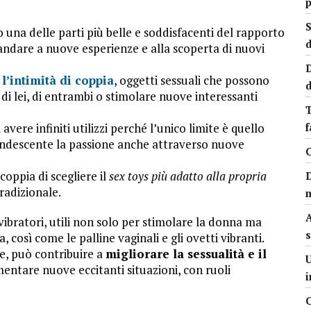
S
 una delle parti più belle e soddisfacenti del rapporto
d
andare a nuove esperienze e alla scoperta di nuovi
D
 l’intimità di coppia
, oggetti sessuali che possono
d
o di lei, di entrambi o stimolare nuove interessanti
T
avere infiniti utilizzi perché l’unico limite è quello
andescente la passione anche attraverso nuove
C
coppia di scegliere il
sex toys più adatto alla propria
tradizionale.
m
A
i vibratori, utili non solo per stimolare la donna ma
s
, così come le palline vaginali e gli ovetti vibranti.
e, può contribuire a
migliorare la sessualità e il
U
mentare nuove eccitanti situazioni, con ruoli
C