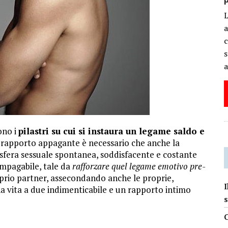
a
c
s
a
ono i
pilastri su cui si instaura un legame saldo e
l rapporto appagante è necessario che anche la
a sfera sessuale spontanea, soddisfacente e costante
impagabile, tale da
rafforzare quel legame emotivo pre-
roprio partner, assecondando anche le proprie,
I
na vita a due indimenticabile e un rapporto intimo
s
C