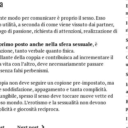
ia
nte modo per comunicare è proprio il sesso. Esso
H
i o utilità, a seconda di come viene vissuto dai partner,
r
 di passione, richiesta di attenzioni, realizzazione di
S
 primo posto anche nella sfera sessuale
, è
c
zione, tanto verbale quanto fisica.
ollante della coppia e contribuisca ad incrementare il
ia vita con l’altro, deve necessariamente passare
 senza falsi perbenismi.
S
coppia non deve seguire un copione pre-impostato, ma
I
re soddisfazione, appagamento e tanta complicità.
ungibile, spesso il sesso deve toccare nuove vette ed
B
ioso mondo. L’erotismo e la sessualità non devono
icità e giocosità reciproca.
p
I
st
Next post