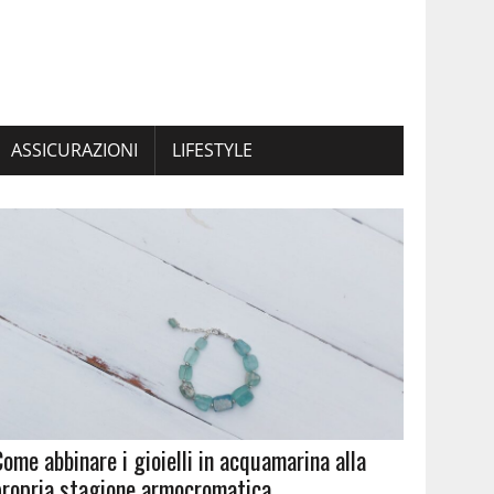
ASSICURAZIONI
LIFESTYLE
Come abbinare i gioielli in acquamarina alla
propria stagione armocromatica