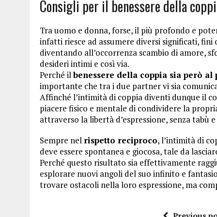
Consigli per il benessere della copp
Tra uomo e donna, forse, il più profondo e pote
infatti riesce ad assumere diversi significati, fin
diventando all’occorrenza scambio di amore, sfogo
desideri intimi e così via.
Perché il
benessere della coppia sia però al
importante che tra i due partner vi sia comunica
Affinché l’intimità di coppia diventi dunque il c
piacere fisico e mentale di condividere la propr
attraverso la libertà d’espressione, senza tabù e
Sempre nel
rispetto reciproco
, l’intimità di 
deve essere spontanea e giocosa, tale da lascia
Perché questo risultato sia effettivamente raggi
esplorare nuovi angoli del suo infinito e fantas
trovare ostacoli nella loro espressione, ma compl
Previous po