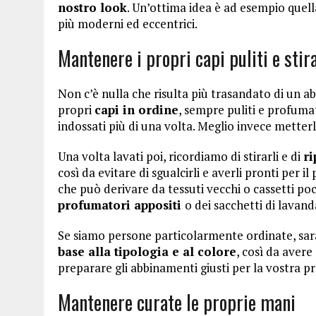
nostro look
. Un’ottima idea è ad esempio quell
più moderni ed eccentrici.
Mantenere i propri capi puliti e stira
Non c’è nulla che risulta più trasandato di un a
propri
capi in ordine
, sempre puliti e profumat
indossati più di una volta. Meglio invece metterl
Una volta lavati poi, ricordiamo di stirarli e di
ri
così da evitare di sgualcirli e averli pronti per 
che può derivare da tessuti vecchi o cassetti poc
profumatori appositi
o dei sacchetti di lavan
Se siamo persone particolarmente ordinate, sarà 
base alla tipologia e al colore
, così da aver
preparare gli abbinamenti giusti per la vostra pr
Mantenere curate le proprie mani