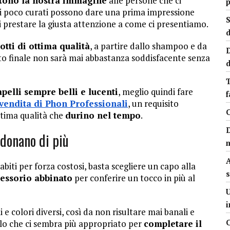
ettono la nostra immagine
alle persone che ci
gli poco curati possono dare una prima impressione
S
i prestare la giusta attenzione a come ci presentiamo.
d
otti di ottima qualità
, a partire dallo shampoo e da
D
ato finale non sarà mai abbastanza soddisfacente senza
d
T
apelli sempre belli e lucenti
, meglio quindi fare
vendita di Phon Professionali
, un requisito
C
ttima qualità che
durino nel tempo
.
 donano di più
m
A
biti per forza costosi, basta scegliere un capo alla
s
essorio abbinato
per conferire un tocco in più al
U
 e colori diversi, così da non risultare mai banali e
llo che ci sembra più appropriato per
completare il