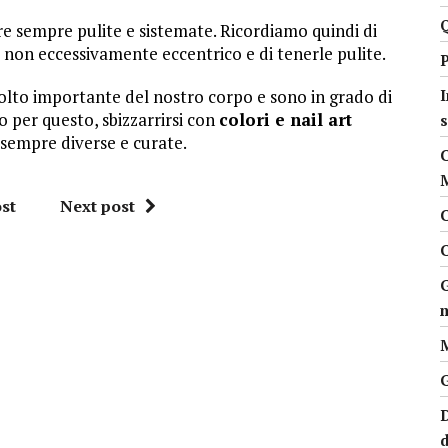
e sempre pulite e sistemate. Ricordiamo quindi di
o non eccessivamente eccentrico e di tenerle pulite.
P
lto importante del nostro corpo e sono in grado di
I
 per questo, sbizzarrirsi con
colori e nail art
 sempre diverse e curate.
st
Next post
C
G
m
M
G
D