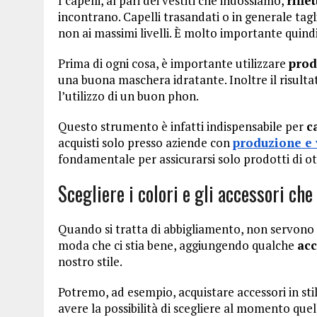
I capelli, al pari dei vestiti che indossiamo,
rifl
incontrano. Capelli trasandati o in generale ta
non ai massimi livelli. È molto importante quind
Prima di ogni cosa, è importante utilizzare
prod
una buona maschera idratante. Inoltre il risult
l’utilizzo di un buon phon.
Questo strumento è infatti indispensabile per
c
acquisti solo presso aziende con
produzione e 
fondamentale per assicurarsi solo prodotti di o
Scegliere i colori e gli accessori che
Quando si tratta di abbigliamento, non servono a
moda che ci stia bene, aggiungendo qualche
acc
nostro stile.
Potremo, ad esempio, acquistare accessori in stili
avere la possibilità di scegliere al momento que