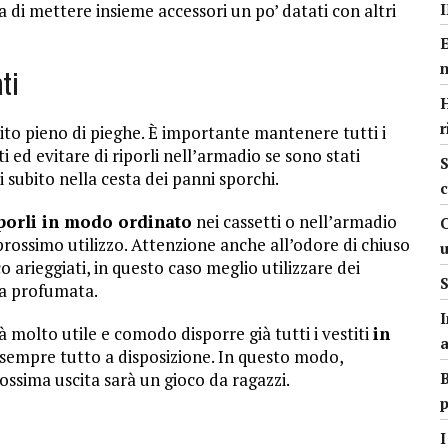
a di mettere insieme accessori un po’ datati con altri
ti
H
r
bito pieno di pieghe. È importante mantenere tutti i
i ed evitare di riporli nell’armadio se sono stati
S
i subito nella cesta dei panni sporchi.
c
porli in modo ordinato
nei cassetti o nell’armadio
il prossimo utilizzo. Attenzione anche all’odore di chiuso
o arieggiati, in questo caso meglio utilizzare dei
S
da profumata.
I
molto utile e comodo disporre già tutti i vestiti
in
e sempre tutto a disposizione. In questo modo,
ossima uscita sarà un gioco da ragazzi.
B
p
I