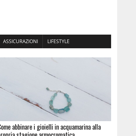
ASSICURAZIONI
LIFESTYLE
Come abbinare i gioielli in acquamarina alla
propria stagione armocromatica