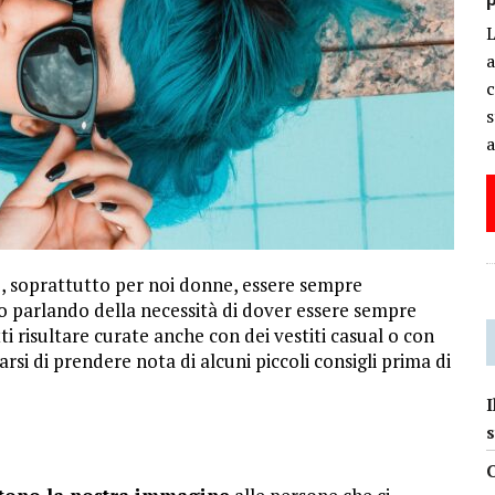
a
c
s
a
e, soprattutto per noi donne, essere sempre
mo parlando della necessità di dover essere sempre
ti risultare curate anche con dei vestiti casual o con
si di prendere nota di alcuni piccoli consigli prima di
I
s
C