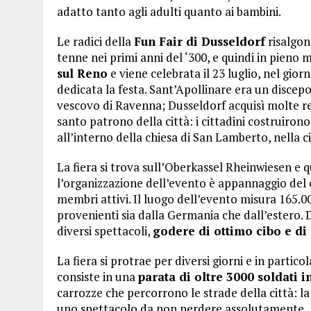
adatto tanto agli adulti quanto ai bambini.
Le radici della
Fun Fair di Dusseldorf
risalgon
tenne nei primi anni del ‘300, e quindi in pieno m
sul Reno
e viene celebrata il 23 luglio, nel giorn
dedicata la festa. Sant’Apollinare era un discep
vescovo di Ravenna; Dusseldorf acquisì molte rel
santo patrono della città: i cittadini costruiron
all’interno della chiesa di San Lamberto, nella c
La fiera si trova sull’Oberkassel Rheinwiesen e
l’organizzazione dell’evento è appannaggio del c
membri attivi. Il luogo dell’evento misura 165.00
provenienti sia dalla Germania che dall’estero. Du
diversi spettacoli,
godere di ottimo cibo e di
La fiera si protrae per diversi giorni e in particol
consiste in una
parata di oltre 3000 soldati 
carrozze che percorrono le strade della città: l
uno spettacolo da non perdere assolutamente.