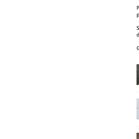
P
p
S
d
G