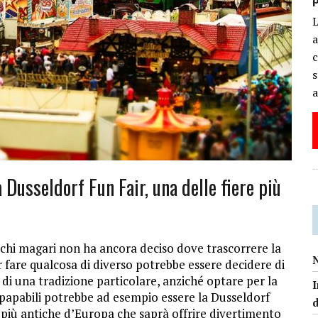
a
c
s
a
a Dusseldorf Fun Fair, una delle fiere più
chi magari non ha ancora deciso dove trascorrere la
N
er fare qualcosa di diverso potrebbe essere decidere di
 di una tradizione particolare, anziché optare per la
I
 papabili potrebbe ad esempio essere la Dusseldorf
d
 più antiche d’Europa che saprà offrire divertimento