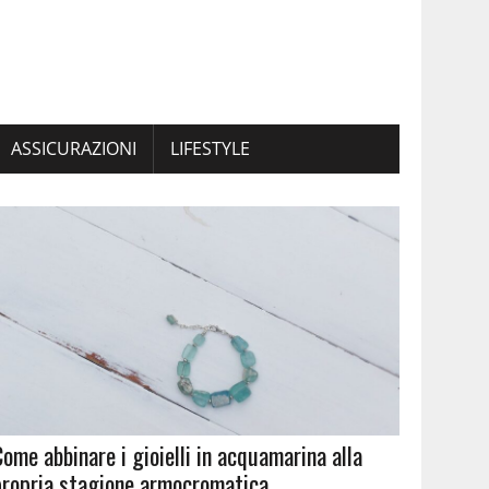
ASSICURAZIONI
LIFESTYLE
Come abbinare i gioielli in acquamarina alla
propria stagione armocromatica