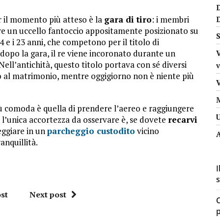
r il momento più atteso è la
gara di tiro
: i membri
re un uccello fantoccio appositamente posizionato su
S
14 e i 23 anni, che competono per il titolo di
; dopo la gara, il re viene incoronato durante un
Nell’antichità, questo titolo portava con sé diversi
v
itto al matrimonio, mentre oggigiorno non è niente più
iù comoda è quella di prendere l’aereo e raggiungere
: l’unica accortezza da osservare è, se dovete
recarvi
teggiare in un
parcheggio custodito
vicino
A
anquillità.
I
s
st
Next post
C