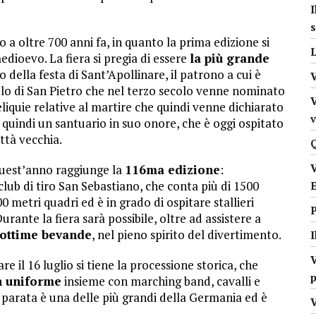
I
s
o a oltre 700 anni fa, in quanto la prima edizione si
L
edioevo. La fiera si pregia di essere
la più grande
o della festa di Sant’Apollinare, il patrono a cui è
olo di San Pietro che nel terzo secolo venne nominato
V
iquie relative al martire che quindi venne dichiarato
o quindi un santuario in suo onore, che è oggi ospitato
ittà vecchia.
 quest’anno raggiunge la
116ma edizione
:
lub di tiro San Sebastiano, che conta più di 1500
0 metri quadri ed è in grado di ospitare stallieri
rante la fiera sarà possibile, oltre ad assistere a
 ottime bevande
, nel pieno spirito del divertimento.
V
are il 16 luglio si tiene la processione storica, che
p
in uniforme
insieme con marching band, cavalli e
a parata è una delle più grandi della Germania ed è
V