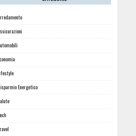
rredamento
ssicurazioni
utomobili
conomia
ifestyle
isparmio Energetico
alute
ech
ravel