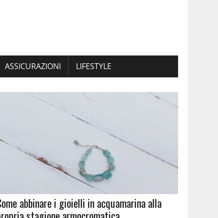
ASSICURAZIONI
LIFESTYLE
Come abbinare i gioielli in acquamarina alla
propria stagione armocromatica