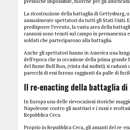
pressoché impossibile, fuorché per gli americani
La ricostruzione della battaglia di Gettysburg, u
annualmente spettatori da tutti gli Stati Uniti. E
predisporre l’evento, la vasta area della battagl
cannoni sono tenuti sul campo in permanenza e 
soldati che parteciparono alla battaglia.
Anche gli spettatori hanno in America una lunga
dell’epoca che in occasione della prima grande ba
del fiume Bull Run, (vinta dai sudisti) si radunò u
parecchi di essi furono raggiunti da palle di fucil
Il re-enacting della battaglia di
In Europa una delle rievocazioni storiche maggio
Napoleone contro gli austriaci e i russi e svoltas
Repubblica Ceca.
Proprio in Repubblica Ceca, gli amanti del re-