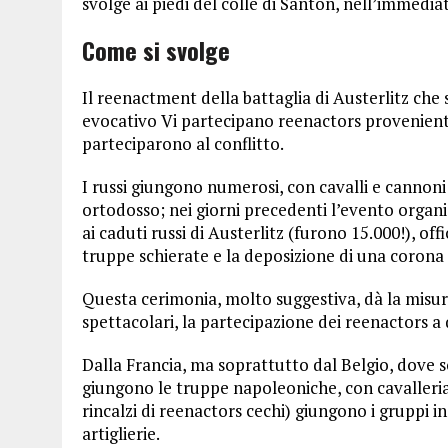
svolge ai piedi del colle di Santon, nell’immedia
Come si svolge
Il reenactment della battaglia di Austerlitz che
evocativo Vi partecipano reenactors provenienti
parteciparono al conflitto.
I russi giungono numerosi, con cavalli e canno
ortodosso; nei giorni precedenti l’evento organi
ai caduti russi di Austerlitz (furono 15.000!), o
truppe schierate e la deposizione di una corona d
Questa cerimonia, molto suggestiva, dà la misura 
spettacolari, la partecipazione dei reenactors a
Dalla Francia, ma soprattutto dal Belgio, dove s
giungono le truppe napoleoniche, con cavalleria e
rincalzi di reenactors cechi) giungono i gruppi i
artiglierie.