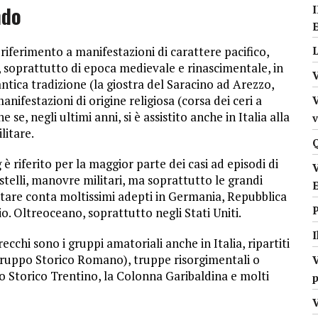
ndo
 riferimento a manifestazioni di carattere pacifico,
L
ci, soprattutto di epoca medievale e rinascimentale, in
 antica tradizione (la giostra del Saracino ad Arezzo,
nifestazioni di origine religiosa (corsa dei ceri a
V
se, negli ultimi anni, si è assistito anche in Italia alla
litare.
 è riferito per la maggior parte dei casi ad episodi di
stelli, manovre militari, ma soprattutto le grandi
litare conta moltissimi adepti in Germania, Repubblica
io. Oltreoceano, soprattutto negli Stati Uniti.
ecchi sono i gruppi amatoriali anche in Italia, ripartiti
(Gruppo Storico Romano), truppe risorgimentali o
V
po Storico Trentino, la Colonna Garibaldina e molti
p
V