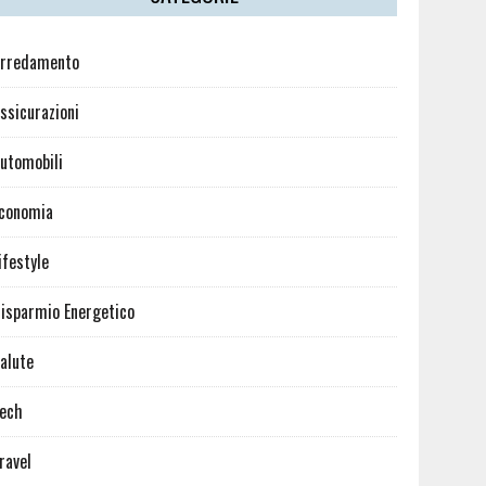
rredamento
ssicurazioni
utomobili
conomia
ifestyle
isparmio Energetico
alute
ech
ravel