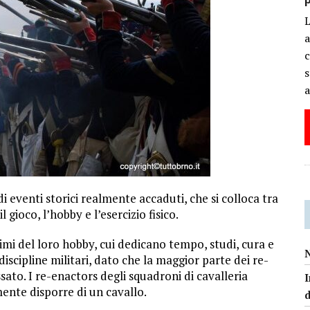
a
c
s
a
 eventi storici realmente accaduti, che si colloca tra
l gioco, l’hobby e l’esercizio fisico.
imi del loro hobby, cui dedicano tempo, studi, cura e
N
i discipline militari, dato che la maggior parte dei re-
sato. I re-enactors degli squadroni di cavalleria
I
ente disporre di un cavallo.
d