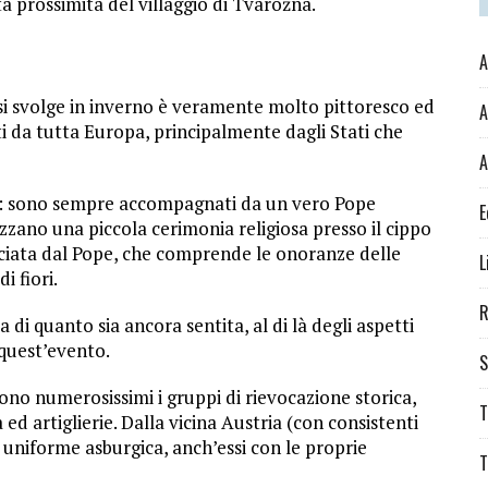
ta prossimità del villaggio di Tvarožná.
A
 si svolge in inverno è veramente molto pittoresco ed
A
 da tutta Europa, principalmente dagli Stati che
A
ni: sono sempre accompagnati da un vero Pope
E
zzano una piccola cerimonia religiosa presso il cippo
fficiata dal Pope, che comprende le onoranze delle
L
i fiori.
R
di quanto sia ancora sentita, al di là degli aspetti
 quest’evento.
S
ono numerosissimi i gruppi di rievocazione storica,
T
d artiglierie. Dalla vicina Austria (con consistenti
n uniforme asburgica, anch’essi con le proprie
T