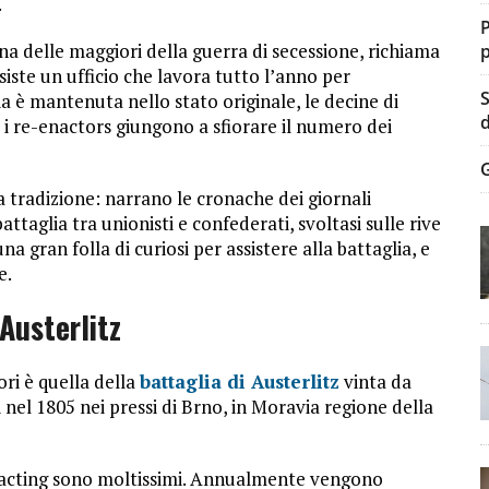
.
P
na delle maggiori della guerra di secessione, richiama
p
siste un ufficio che lavora tutto l’anno per
S
ia è mantenuta nello stato originale, le decine di
d
i re-enactors giungono a sfiorare il numero dei
G
 tradizione: narrano le cronache dei giornali
ttaglia tra unionisti e confederati, svoltasi sulle rive
na gran folla di curiosi per assistere alla battaglia, e
e.
 Austerlitz
ri è quella della
battaglia di Austerlitz
vinta da
i nel 1805 nei pressi di Brno, in Moravia regione della
enacting sono moltissimi. Annualmente vengono