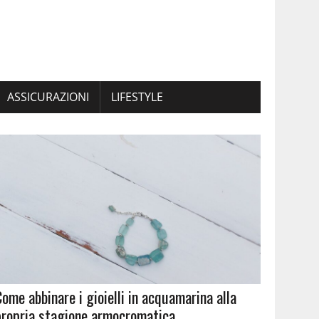
ASSICURAZIONI
LIFESTYLE
Come abbinare i gioielli in acquamarina alla
propria stagione armocromatica