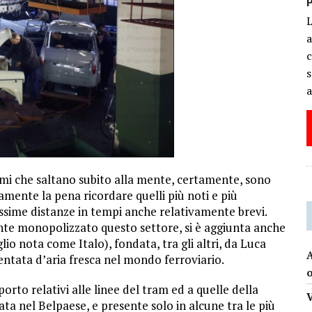
a
c
s
a
imi che saltano subito alla mente, certamente, sono
uramente la pena ricordare quelli più noti e più
hissime distanze in tempi anche relativamente brevi.
ente monopolizzato questo settore, si è aggiunta anche
o nota come Italo), fondata, tra gli altri, da Luca
A
tata d’aria fresca nel mondo ferroviario.
orto relativi alle linee del tram ed a quelle della
a nel Belpaese, e presente solo in alcune tra le più