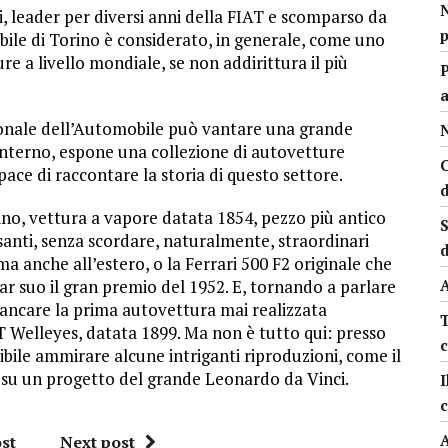
, leader per diversi anni della FIAT e scomparso da
p
ile di Torino è considerato, in generale, come uno
re a livello mondiale, se non addirittura il più
azionale dell’Automobile può vantare una grande
N
 interno, espone una collezione di autovetture
C
ace di raccontare la storia di questo settore.
ino, vettura a vapore datata 1854, pezzo più antico
S
ssanti, senza scordare, naturalmente, straordinari
d
 anche all’estero, o la Ferrari 500 F2 originale che
A
far suo il gran premio del 1952. E, tornando a parlare
ncare la prima autovettura mai realizzata
T Welleyes, datata 1899. Ma non è tutto qui: presso
sibile ammirare alcune intriganti riproduzioni, come il
 su un progetto del grande Leonardo da Vinci.
I
A
st
Next post