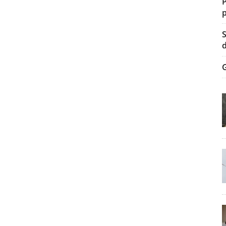
P
p
S
d
G