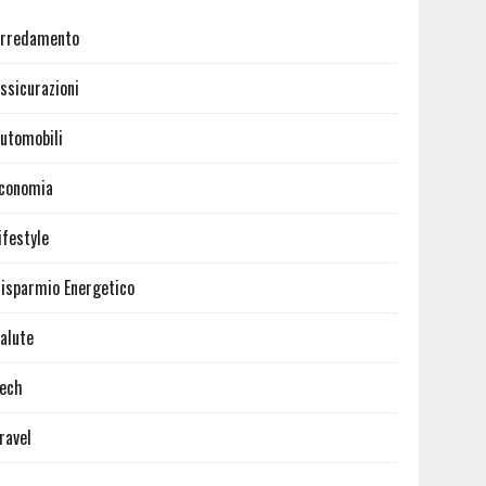
rredamento
ssicurazioni
utomobili
conomia
ifestyle
isparmio Energetico
alute
ech
ravel