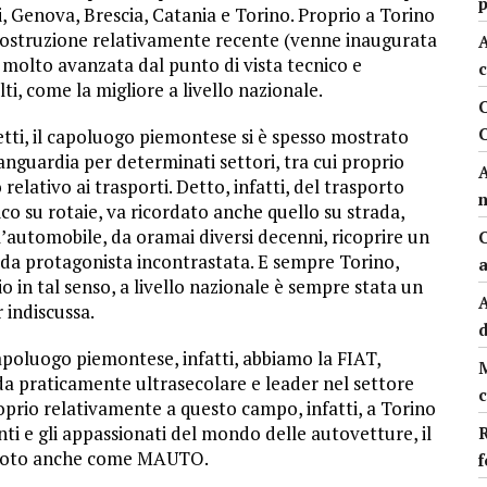
, Genova, Brescia, Catania e Torino. Proprio a Torino
 costruzione relativamente recente (venne inaugurata
A
, molto avanzata dal punto di vista tecnico e
c
i, come la migliore a livello nazionale.
tti, il c
apoluogo piemontese si è spesso mostrato
anguardia per determinati settori, tra cui proprio
A
 relativo ai trasporti. Detto, infatti, del trasporto
co su rotaie, va ricordato anche quello su strada,
’automobile, da oramai diversi decenni, ricoprire un
C
 da protagonista incontrastata. E sempre Torino,
o in tal senso, a livello nazionale è sempre stata un
A
 indiscussa.
apoluogo piemontese, infatti, abbiamo la FIAT,
da praticamente ultrasecolare e leader nel settore
c
oprio relativamente a questo campo, infatti, a Torino
ti e gli appassionati del mondo delle autovetture, il
R
, noto anche come MAUTO.
f