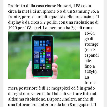
Prodotto dalla casa cinese Huawei, il P8 costa
circa la metà di un Iphone 6 o di un Samsung S6, a
fronte, però, di un’alta qualità delle prestazioni. Il
display è da circa 5,2 pollici con una risoluzione di
1920 per 108 pixel. La mem
oria ha 3gb di ram e
16/64
gb di
storage
(ma è
espandi
bile
fino a
128gb).
La
fotoca
mera posteriore è di 13 megapixel ed è in grado
di registrare video in full hd e di scattare foto ad
altissima risoluzione. Dispone, inoltre, anche di
una fotocamera anteriore da ben 8 megapixel. Il